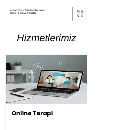
Uzman Klinik Psikolog Şeymanur
ME
Ertürk - Sakarya Psikolog
NU
Hizmetlerimiz
Online Terapi