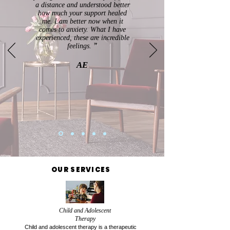
a distance and understood better
how much your support healed
me. I am better now when it
comes to anxiety. What I have
experienced, these are incredible
feelings.
”
AE
OUR SERVICES
Child and Adolescent
Therapy
Child and adolescent therapy is a therapeutic