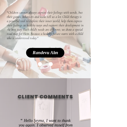
"Children cannot always express their feelings with words, but
their games, behaviors and looks tell us a lot. Child therapy is
a powerful tool to explore their inner world, help them express
their feelings in healthy ways and support their development in
the best way. Each child's needs are different; we draw a special
road map for them. Because a healthy future starts with a child
who is understood today."
Randevu Alın
CLIENT COMMENTS
“
Hello Şeyma, I want to thank
you again. I observed myself from