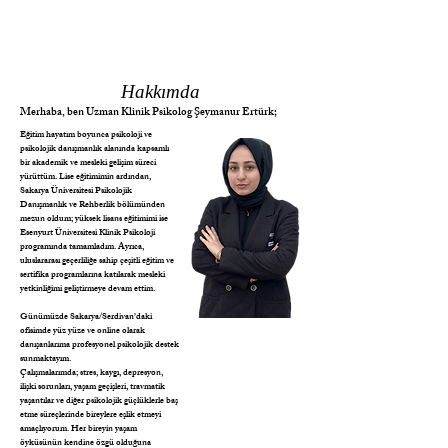
Hakkımda
Merhaba, ben Uzman Klinik Psikolog Şeymanur Ertürk;
Eğitim hayatım boyunca psikoloji ve
psikolojik danışmanlık alanında kapsamlı
bir akademik ve mesleki gelişim süreci
yürüttüm. Lise eğitimimin ardından,
Sakarya Üniversitesi Psikolojik
Danışmanlık ve Rehberlik bölümünden
mezun oldum; yüksek lisans eğitimimi ise
Esenyurt Üniversitesi Klinik Psikoloji
programında tamamladım. Ayrıca,
uluslararası geçerliliğe sahip çeşitli eğitim ve
sertifika programlarına katılarak mesleki
yetkinliğimi geliştirmeye devam ettim.
Günümüzde Sakarya/Serdivan’daki
ofisimde yüz yüze ve online olarak
danışanlarıma profesyonel psikolojik destek
sunmaktayım.
Çalışmalarımda; stres, kaygı, depresyon,
ilişki sorunları, yaşam geçişleri, travmatik
yaşantılar ve diğer psikolojik güçlüklerle baş
etme süreçlerinde bireylere eşlik etmeyi
amaçlıyorum. Her bireyin yaşam
öyküsünün kendine özgü olduğuna