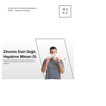
Uzman Klinik Psikolog Şeymanur
ME
Ertürk - Sakarya Psikolog
NU