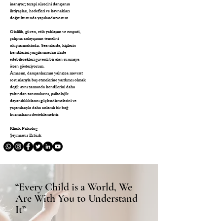
inanıyor; terapi sürecini danışanın
ihtiyaçları, hedefleri ve kaynakları
doğrultusunda yapılandırıyorum.
Gizlilik, güven, etik yaklaşım ve empati,
çalışma anlayışımın temelini
oluşturmaktadır. Seanslarda, kişilerin
kendilerini yargılanmadan ifade
edebilecekleri güvenli bir alan sunmaya
özen gösteriyorum.
Amacım, danışanlarımın yalnızca mevcut
sorunlarıyla baş etmelerine yardımcı olmak
değil; aynı zamanda kendilerini daha
yakından tanımalarını, psikolojik
dayanıklılıklarını güçlendirmelerini ve
yaşamlarıyla daha anlamlı bir bağ
kurmalarını desteklemektir.
Klinik Psikolog
Şeymanur Ertürk
“Every Child is a World, We
Are With You to Understand
It”