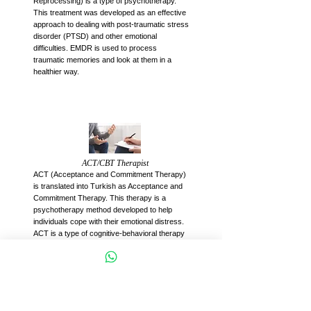
Reprocessing) is a type of psychotherapy.
This treatment was developed as an effective
approach to dealing with post-traumatic stress
disorder (PTSD) and other emotional
difficulties. EMDR is used to process
traumatic memories and look at them in a
healthier way.
ACT/CBT Therapist
ACT (Acceptance and Commitment Therapy)
is translated into Turkish as Acceptance and
Commitment Therapy. This therapy is a
psychotherapy method developed to help
individuals cope with their emotional distress.
ACT is a type of cognitive-behavioral therapy
and aims to develop psychological flexibility
and live in accordance with personal values.
Son Paylaşımlar