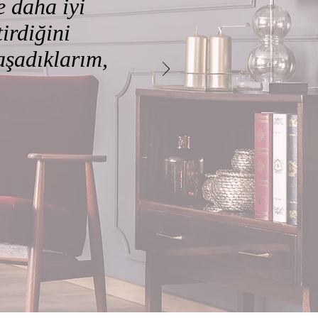
 daha iyi
irdiğini
aşadıklarım,