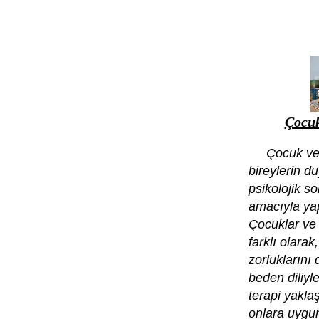
Çocuk
Çocuk ve e
bireylerin d
psikolojik s
amacıyla yapı
Çocuklar ve 
farklı olarak
zorluklarını
beden diliyl
terapi yaklaş
onlara uygun 