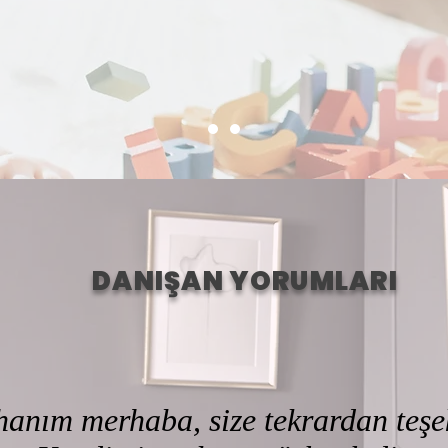
DANIŞAN YORUMLARI
anım merhaba, size tekrardan teşe