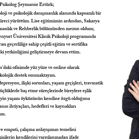
Psikolog Şeymanur Ertürk;
oji ve psikolojik danışmanlık alanında kapsamlı bir
üreci yürüttüm. Lise eğitimimin ardından, Sakarya
ışmanlık ve Rehberlik bölümünden mezun oldum;
senyurt Üniversitesi Klinik Psikoloji programında
ı geçerliliğe sahip çeşitli eğitim ve sertifika
ki yetkinliğimi geliştirmeye devam ettim.
aki ofisimde yüz yüze ve online olarak
ikolojik destek sunmaktayım.
epresyon, ilişki sorunları, yaşam geçişleri, travmatik
güçlüklerle baş etme süreçlerinde bireylere eşlik
eyin yaşam öyküsünün kendine özgü olduğuna
anın ihtiyaçları, hedefleri ve kaynakları
um.
 ve empati, çalışma anlayışımın temelini
işilerin kendilerini yargılanmadan ifade