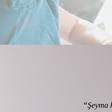
“
Şeyma h