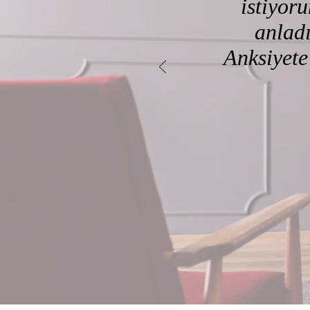
istiyor
anladı
Anksiyete 