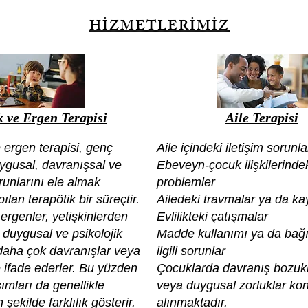
HİZMETLERİMİZ
 ve Ergen Terapisi
Aile Terapisi
rgen terapisi, genç
Aile içindeki iletişim sorunla
uygusal, davranışsal ve
Ebeveyn-çocuk ilişkilerinde
orunlarını ele almak
problemler
lan terapötik bir süreçtir.
Ailedeki travmalar ya da ka
ergenler, yetişkinlerden
Evlilikteki çatışmalar
, duygusal ve psikolojik
Madde kullanımı ya da bağım
 daha çok davranışlar veya
ilgili sorunlar
e ifade ederler. Bu yüzden
Çocuklarda davranış bozukl
ımları da genellikle
veya duygusal zorluklar kon
şekilde farklılık gösterir.
alınmaktadır.