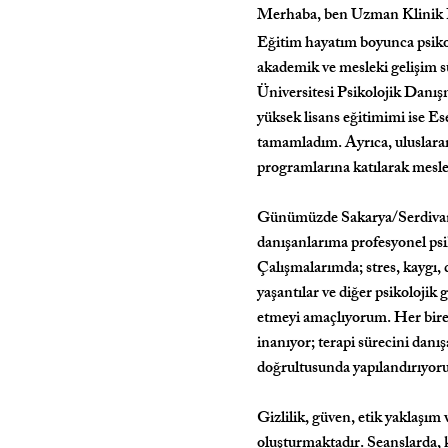
Merhaba, ben Uzman Klinik 
Eğitim hayatım boyunca psikol
akademik ve mesleki gelişim s
Üniversitesi Psikolojik Dan
yüksek lisans eğitimimi ise E
tamamladım. Ayrıca, uluslararas
programlarına katılarak mesle
Günümüzde Sakarya/Serdivan’d
danışanlarıma profesyonel ps
Çalışmalarımda; stres, kaygı, d
yaşantılar ve diğer psikolojik 
etmeyi amaçlıyorum. Her bir
inanıyor; terapi sürecini danış
doğrultusunda yapılandırıyor
Gizlilik, güven, etik yaklaşım
oluşturmaktadır. Seanslarda, k