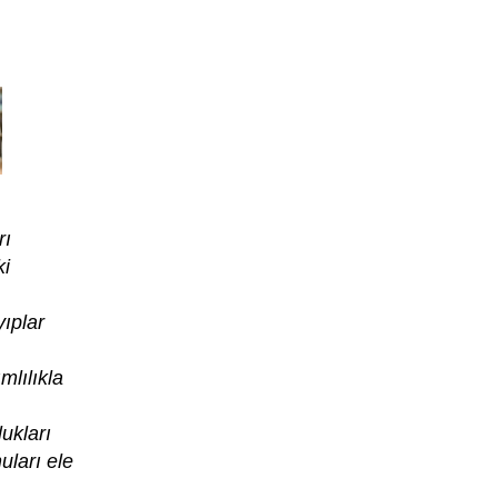
rı
ki
yıplar
lılıkla
ukları
uları ele