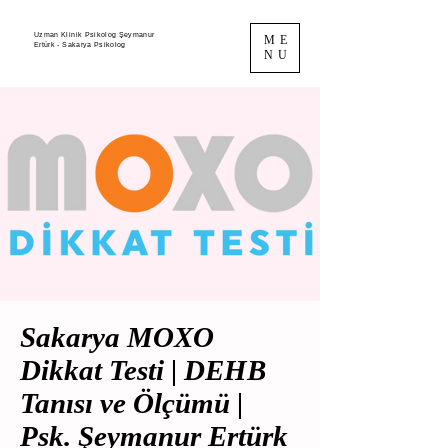
Uzman Klinik Psikolog Şeymanur
ME
Ertürk - Sakarya Psikolog
NU
Sakarya MOXO
Dikkat Testi | DEHB
Tanısı ve Ölçümü |
Psk. Şeymanur Ertürk