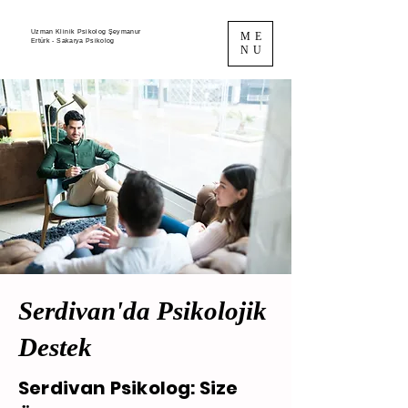
Uzman Klinik Psikolog Şeymanur
ME
Ertürk - Sakarya Psikolog
NU
Serdivan'da Psikolojik
Destek
Serdivan Psikolog: Size