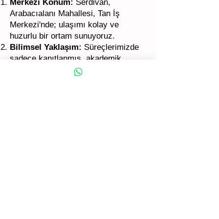
Merkezi Konum:
Serdivan,
Arabacıalanı Mahallesi, Tan İş
Merkezi'nde; ulaşımı kolay ve
huzurlu bir ortam sunuyoruz.
Bilimsel Yaklaşım:
Süreçlerimizde
sadece kanıtlanmış, akademik
temelli terapi ekollerini (BDT, EMDR
vb.) uyguluyoruz.
Gizlilik ve Etik:
Danışan
mahremiyeti bizim için her şeyden
önemlidir. Tüm görüşmeler etik
kurallar çerçevesinde gizli tutulur.
Sıkça Sorulan Sorular
(Serdivan Psikolog
Hakkında)
Serdivan psikolog ofisiniz nerede?
Ofisimiz Sakarya Serdivan'ın en