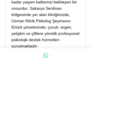
kadar yaşam kalitemizi belirleyen bir
unsurdur. Sakarya Serdivan
bölgesinde yer alan kliniğimizde,
Uzman Klinik Psikolog Şeymanur
Ertürk yönetiminde; çocuk, ergen,
yetişkin ve çiftlere yönelik profesyonel
psikolojik destek hizmetleri
sunulmaktadır.
Adapazarı ve çevre ilçelerden
danışanlarımıza sunduğumuz tüm
süreçlerde; bilimsel geçerliliği
kanıtlanmış yöntemler (BDT, ACT,
Oyun Terapisi) ile etik değerlere bağlı,
şeffaf ve güvenilir bir yaklaşım
benimsiyoruz.
Daha fazla..
© 2025 Klinik Psikolog Şeymanur Ertürk. Tüm Hakları