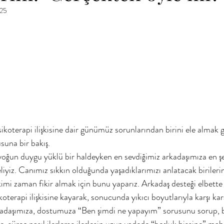
025
suna bir bakış.
yiz. Canımız sıkkın olduğunda yaşadıklarımızı anlatacak birilerin
mi zaman fikir almak için bunu yaparız. Arkadaş desteği elbette b
erapi ilişkisine kayarak, sonucunda yıkıcı boyutlarıyla karşı karş
kadaşımıza, dostumuza “Ben şimdi ne yapayım” sorusunu sorup, bu 
, süreç nasıl ilerlerse ilerlesin uzun vadede “boşluk hissine” mah