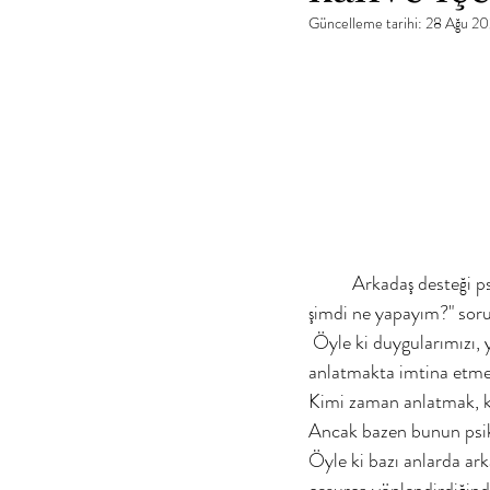
Güncelleme tarihi:
28 Ağu 2
	Arkadaş desteği psikoterapi ilişkisine dair günümüz sorunlarından birini ele almak gerekirse; "Ben 
şimdi ne yapayım?" soru
 Öyle ki duygularımızı, yoğun duygu yüklü bir haldeyken en sevdiğimiz arkadaşımıza en şeffaf haliyle 
anlatmakta imtina etmeli
Kimi zaman anlatmak, ki
Ancak bazen bunun psikot
Öyle ki bazı anlarda ar
cesurca yönlendirdiğinde