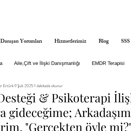
Danışan Yorumları
Hizmetlerimiz
Blog
SSS
a
Aile,Çift ve İlişki Danışmanlığı
EMDR Terapisi
r Ertürk
9 Şub 2025
1 dakikada okunur
MOXO Dikkat Testi
Yetişkin Psikolojik Danışmanlık
esteği & Psikoterapi İliş
ğa gideceğime; Arkadaşım
i neden öğrenelim?
rim. "Gerçekten öyle mi?