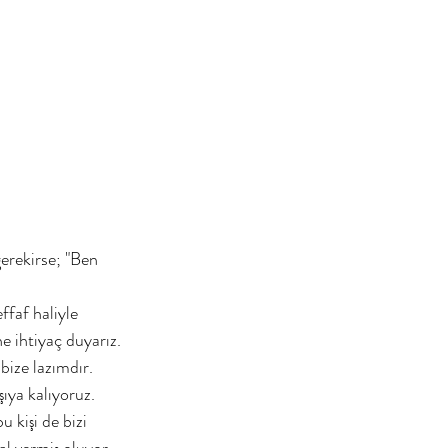
e ihtiyaç duyarız. 
ize lazımdır. 
ıya kalıyoruz. 
kişi de bizi 
al vermiş oluyor. 