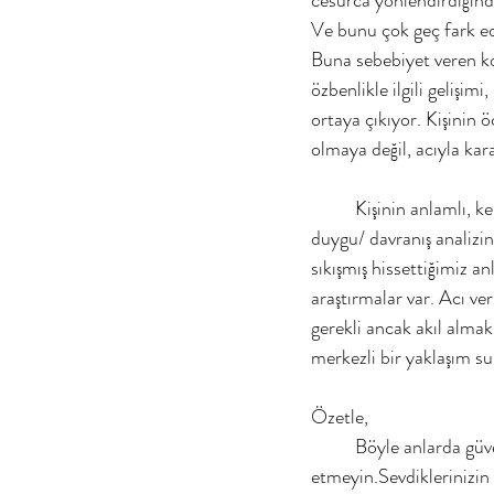
Ve bunu çok geç fark ed
Buna sebebiyet veren konu
özbenlikle ilgili gelişim
ortaya çıkıyor. Kişinin 
olmaya değil, acıyla ka
	Kişinin anlamlı, kendindelikli bir karar verebilmesi için önce kendiyle temas etmesi(bu düşünce/ 
duygu/ davranış analizin
sıkışmış hissettiğimiz an
araştırmalar var. Acı ve
gerekli ancak akıl almak
merkezli bir yaklaşım su
Özetle, 
	Böyle anlarda güvendiğiniz kimselerle paylaşımda bulunup, manevi desteği ihmal 
etmeyin.Sevdiklerinizin