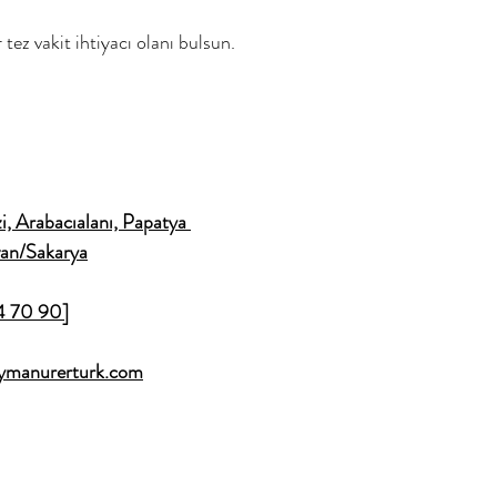
r tez vakit ihtiyacı olanı bulsun.
i, Arabacıalanı, Papatya 
van/Sakarya
4 70 90]
eymanurerturk.com