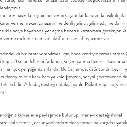
ebiliyoruz.
ların başında, kişinin acı verici yaşantılar karşısında psikolojik da
i, karar verme mekanizmasının ne denli gelişip gelişmediğine dair ki
öcelikle acıya hayatında yer açma becerisi kazanması gerekiyor. Ac
rar verme mekanizmamızın aktif olmasına ihtiyacımız var.
i kapsar) ve bedellerini farkında, seçim yapma becerisi kazanması
lar; en çok geliştiğimiz anlardır. Bu bağlamda, üzüntünün beyni gel
rici deneyimlerle karşı karşıya kaldığımızda, sosyal çevremizden d
 tehlikelidir. Arkadaş desteği oldukça yanlı; Psikoterapi ise, yansı
nar. 
 size akıl vermesi, cesur yönlendirmeler yapmasına karşıda uyanık