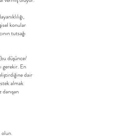
yanıklılığı, 
şisel konular 
ının tutsağı 
 gerekir. En 
iştirdiğine dair 
estek almak 
z danışan 
 olun. 