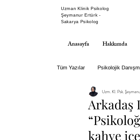
Uzman Klinik Psikolog
Şeymanur Ertürk -
Sakarya Psikolog
Anasayfa
Hakkımda
Tüm Yazılar
Psikolojik Danışm
Uzm. Kl. Psk. Şeymanu
Çocuk ve Ergen Terapisi
Arkadaş D
“Psikolo
Hayır demek
Hayır demey
kahve içe