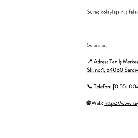
Süreç kolaylaşsın, şifala
Selamlar.
📍 Adres: 
Tan İş Merkez
Sk. no:1, 54050 Serdi
📞 Telefon: 
[0 551 00
🌐 Web: 
https://www.s