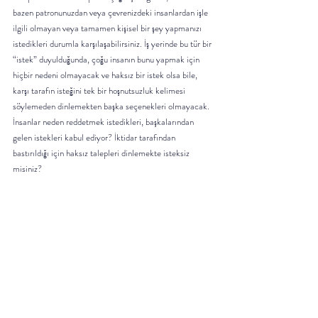
bazen patronunuzdan veya çevrenizdeki insanlardan işle 
ilgili olmayan veya tamamen kişisel bir şey yapmanızı 
istedikleri durumla karşılaşabilirsiniz. İş yerinde bu tür bir 
“istek” duyulduğunda, çoğu insanın bunu yapmak için 
hiçbir nedeni olmayacak ve haksız bir istek olsa bile, 
karşı tarafın isteğini tek bir hoşnutsuzluk kelimesi 
söylemeden dinlemekten başka seçenekleri olmayacak. 
İnsanlar neden reddetmek istedikleri, başkalarından 
gelen istekleri kabul ediyor? İktidar tarafından 
bastırıldığı için haksız talepleri dinlemekte isteksiz 
misiniz?