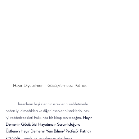
Hayır Diyebilmenin Gücü,Vernessa Patrick
	İnsanların başkalarının isteklerini reddetmede 
neden iyi olmadıkları ve diğer insanların isteklerini nasıl 
iyi reddedecekleri hakkında bir kitap tanıtacağım. 
Hayır 
Demenin Gücü: Sizi Hayatınızın Sorumluluğunu 
Üstlenen Hayır Demenin Yeni Bilimi·' Profesör Patrick 
kitabında
, insanların başkalarının isteklerini 