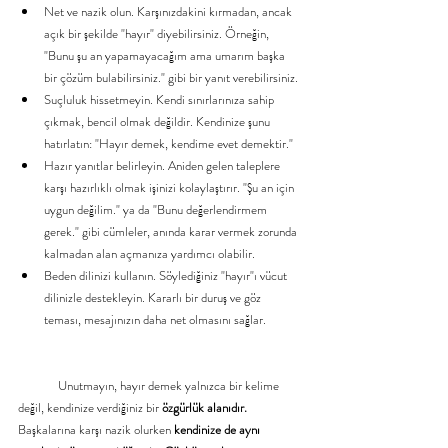
Net ve nazik olun. Karşınızdakini kırmadan, ancak 
açık bir şekilde "hayır" diyebilirsiniz. Örneğin, 
"Bunu şu an yapamayacağım ama umarım başka 
bir çözüm bulabilirsiniz." gibi bir yanıt verebilirsiniz.
Suçluluk hissetmeyin. Kendi sınırlarınıza sahip 
çıkmak, bencil olmak değildir. Kendinize şunu 
hatırlatın: "Hayır demek, kendime evet demektir."
Hazır yanıtlar belirleyin. Aniden gelen taleplere 
karşı hazırlıklı olmak işinizi kolaylaştırır. "Şu an için 
uygun değilim." ya da "Bunu değerlendirmem 
gerek." gibi cümleler, anında karar vermek zorunda 
kalmadan alan açmanıza yardımcı olabilir.
Beden dilinizi kullanın. Söylediğiniz "hayır"ı vücut 
dilinizle destekleyin. Kararlı bir duruş ve göz 
teması, mesajınızın daha net olmasını sağlar.
	Unutmayın, hayır demek yalnızca bir kelime 
değil, kendinize verdiğiniz bir 
özgürlük alanıdır.
Başkalarına karşı nazik olurken 
kendinize de aynı 