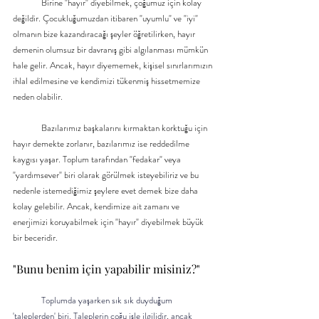
	Birine "hayır" diyebilmek, çoğumuz için kolay 
değildir. Çocukluğumuzdan itibaren "uyumlu" ve "iyi" 
olmanın bize kazandıracağı şeyler öğretilirken, hayır 
demenin olumsuz bir davranış gibi algılanması mümkün 
hale gelir. Ancak, hayır diyememek, kişisel sınırlarımızın 
ihlal edilmesine ve kendimizi tükenmiş hissetmemize 
neden olabilir.
	Bazılarımız başkalarını kırmaktan korktuğu için 
hayır demekte zorlanır, bazılarımız ise reddedilme 
kaygısı yaşar. Toplum tarafından "fedakar" veya 
"yardımsever" biri olarak görülmek isteyebiliriz ve bu 
nedenle istemediğimiz şeylere evet demek bize daha 
kolay gelebilir. Ancak, kendimize ait zamanı ve 
enerjimizi koruyabilmek için "hayır" diyebilmek büyük 
bir beceridir.
"Bunu benim için yapabilir misiniz?"
	Toplumda yaşarken sık sık duyduğum 
'taleplerden' biri. Taleplerin çoğu işle ilgilidir, ancak 