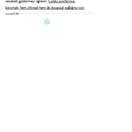
nezaketi göstermeyi öğrenin
. 
Çünkü sınırlarınızı 
korumak, hem zihinsel hem de duygusal sağlığınız için 
gereklidir.
Sakarya Serdivan Uzman Klinik Psikolog 
Şeymanur Ertürk - Sakarya Psikolog 